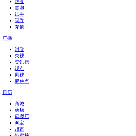
热线
冒泡
试手
问卷
充值
广播
时政
央视
资讯榜
观点
凤视
聚焦点
日历
商城
药店
母婴店
淘宝
超市
特卖榜