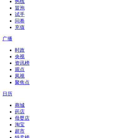
热线
冒泡
试手
问卷
充值
广播
时政
央视
资讯榜
观点
凤视
聚焦点
日历
商城
药店
母婴店
淘宝
超市
特卖榜