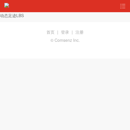
aaa @ 2025-12-05 16:23
动态足迹LBS
© 2026 AutoNavi
- GS(2025)5996号
首页
|
登录
|
注册
© Comsenz Inc.