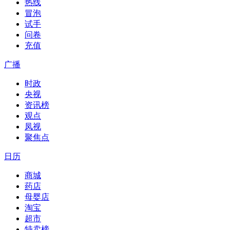
热线
冒泡
试手
问卷
充值
广播
时政
央视
资讯榜
观点
凤视
聚焦点
日历
商城
药店
母婴店
淘宝
超市
特卖榜