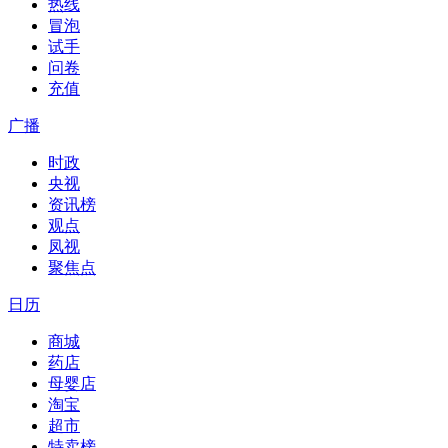
热线
冒泡
试手
问卷
充值
广播
时政
央视
资讯榜
观点
凤视
聚焦点
日历
商城
药店
母婴店
淘宝
超市
特卖榜