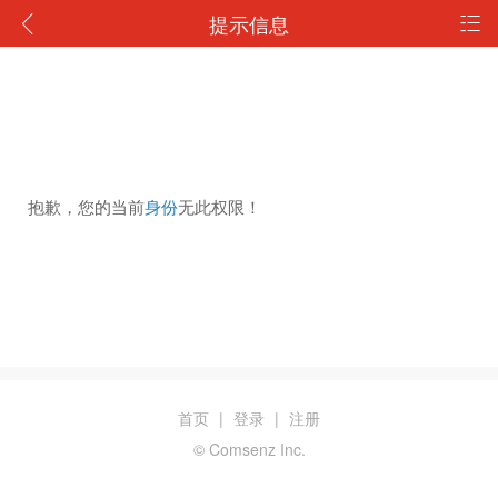
提示信息
抱歉，您的当前
身份
无此权限！
首页
|
登录
|
注册
© Comsenz Inc.